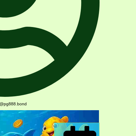
@pg888.bond