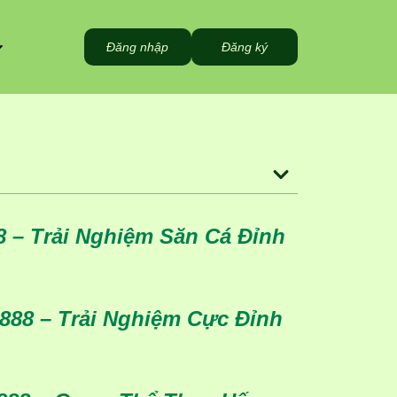
Đăng nhập
Đăng ký
8 – Trải Nghiệm Săn Cá Đỉnh
888 – Trải Nghiệm Cực Đỉnh