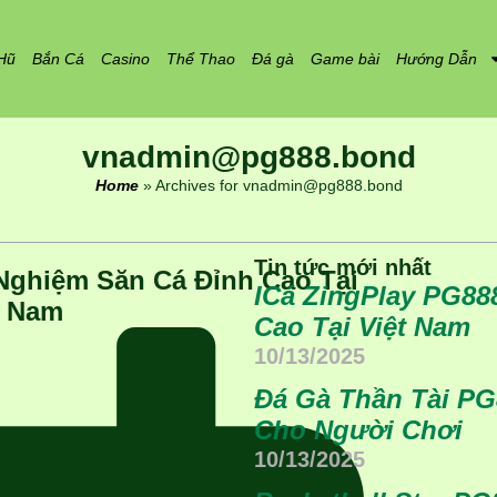
Hũ
Bắn Cá
Casino
Thể Thao
Đá gà
Game bài
Hướng Dẫn
vnadmin@pg888.bond
Home
»
Archives for
vnadmin@pg888.bond
Tin tức mới nhất
 Nghiệm Săn Cá Đỉnh Cao Tại
ICá ZingPlay PG88
t Nam
Cao Tại Việt Nam
10/13/2025
Đá Gà Thần Tài PG
Cho Người Chơi
10/13/2025