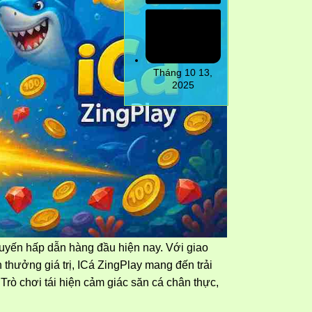
Tháng 10 13,
2025
tuyến hấp dẫn hàng đầu hiện nay. Với giao
thưởng giá trị, ICá ZingPlay mang đến trải
 Trò chơi tái hiện cảm giác săn cá chân thực,