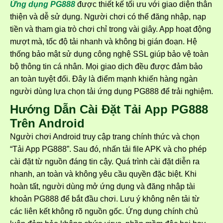
Ứng dụng PG888
được thiết kế tối ưu với giao diện thân
thiện và dễ sử dụng. Người chơi có thể đăng nhập, nạp
tiền và tham gia trò chơi chỉ trong vài giây. App hoạt động
mượt mà, tốc độ tải nhanh và không bị gián đoạn. Hệ
thống bảo mật sử dụng công nghệ SSL giúp bảo vệ toàn
bộ thông tin cá nhân. Mọi giao dịch đều được đảm bảo
an toàn tuyệt đối. Đây là điểm mạnh khiến hàng ngàn
người dùng lựa chọn tải ứng dụng PG888 để trải nghiệm.
Hướng Dẫn Cài Đặt Tải App PG888
Trên Android
Người chơi Android truy cập trang chính thức và chọn
“Tải App PG888”. Sau đó, nhấn tải file APK và cho phép
cài đặt từ nguồn đáng tin cậy. Quá trình cài đặt diễn ra
nhanh, an toàn và không yêu cầu quyền đặc biệt. Khi
hoàn tất, người dùng mở ứng dụng và đăng nhập tài
khoản PG888 để bắt đầu chơi. Lưu ý không nên tải từ
các liên kết không rõ nguồn gốc. Ứng dụng chính chủ