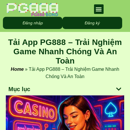
Đăng nhập
Đăng ký
Tải App PG888 – Trải Nghiệm
Game Nhanh Chóng Và An
Toàn
Home
»
Tải App PG888 – Trải Nghiệm Game Nhanh
Chóng Và An Toàn
Mục lục