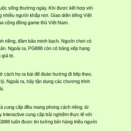
cuộc sống thường ngày. Khi được kết hợp với
g nhiều người khắp nơi. Giao diện tiếng Việt
của cộng đồng game thủ Việt Nam.
ính riêng, đảm bảo minh bạch. Người chơi có
hoản. Ngoài ra, PG888 còn có bảng xếp hạng
iá trị.
ớ cách họ ra bài để đoán hướng đi tiếp theo.
lý. Ngoài ra, hãy tận dụng các chương trình
i.
hà cung cấp đều mang phong cách riêng, từ
Interactive cung cấp trải nghiệm thực tế với
G888 luôn được tin tưởng bởi hàng triệu người