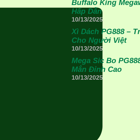
Buffalo King Mega
Hấp Dẫn
10/13/2025
Xì Dách PG888 – T
Cho Người Việt
10/13/2025
Mega Sic Bo PG888
Mắn Đỉnh Cao
10/13/2025