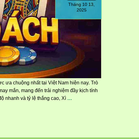
Tháng 10 13,
2025
ợc ưa chuộng nhất tại Việt Nam hiện nay. Trò
 may mắn, mang đến trải nghiệm đầy kịch tính
độ nhanh và tỷ lệ thắng cao, Xì
…