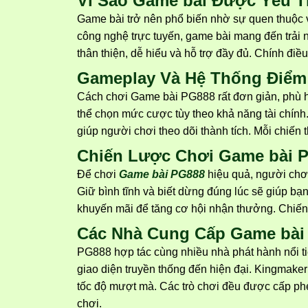
Vì Sao Game bài Được Yêu Th
Game bài trở nên phổ biến nhờ sự quen thuộc v
công nghệ trực tuyến, game bài mang đến trải n
thân thiện, dễ hiểu và hỗ trợ đầy đủ. Chính đ
Gameplay Và Hệ Thống Điểm
Cách chơi Game bài PG888 rất đơn giản, phù hợ
thể chọn mức cược tùy theo khả năng tài chính
giúp người chơi theo dõi thành tích. Mỗi chiến
Chiến Lược Chơi Game bài 
Để chơi
Game bài PG888
hiệu quả, người chơi
Giữ bình tĩnh và biết dừng đúng lúc sẽ giúp bạ
khuyến mãi để tăng cơ hội nhận thưởng. Chiến 
Các Nhà Cung Cấp Game bài 
PG888 hợp tác cùng nhiều nhà phát hành nổi ti
giao diện truyền thống đến hiện đại. Kingmaker
tốc độ mượt mà. Các trò chơi đều được cấp phé
chơi.