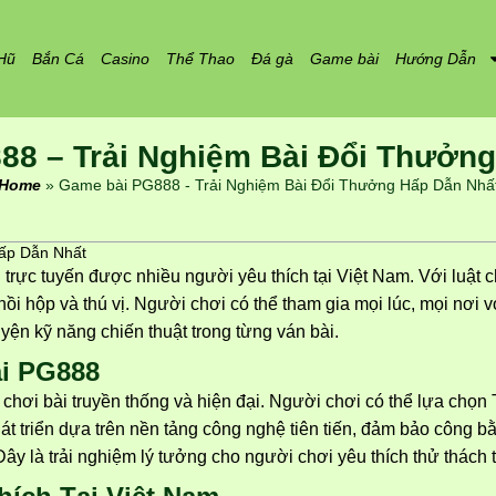
Hũ
Bắn Cá
Casino
Thể Thao
Đá gà
Game bài
Hướng Dẫn
88 – Trải Nghiệm Bài Đổi Thưởng
Home
»
Game bài PG888 - Trải Nghiệm Bài Đổi Thưởng Hấp Dẫn Nhấ
 trực tuyến được nhiều người yêu thích tại Việt Nam. Với luật c
ồi hộp và thú vị. Người chơi có thể tham gia mọi lúc, mọi nơi v
yện kỹ năng chiến thuật trong từng ván bài.
ài PG888
hơi bài truyền thống và hiện đại. Người chơi có thể lựa chọn
t triển dựa trên nền tảng công nghệ tiên tiến, đảm bảo công b
ây là trải nghiệm lý tưởng cho người chơi yêu thích thử thách tr