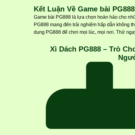
Kết Luận Về Game bài PG888
Game bài PG888 là lựa chọn hoàn hảo cho những a
PG888 mang đến trải nghiệm hấp dẫn không thể
dụng PG888 để chơi mọi lúc, mọi nơi. Thử ngay
Xì Dách PG888 – Trò Ch
Ngườ