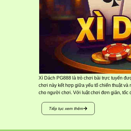
Xì Dách PG888 là trò chơi bài trực tuyến đư
chơi này kết hợp giữa yếu tố chiến thuật và
cho người chơi. Với luật chơi đơn giản, tốc 
Tiếp tục xem thêm