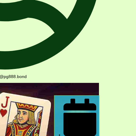
@pg888.bond