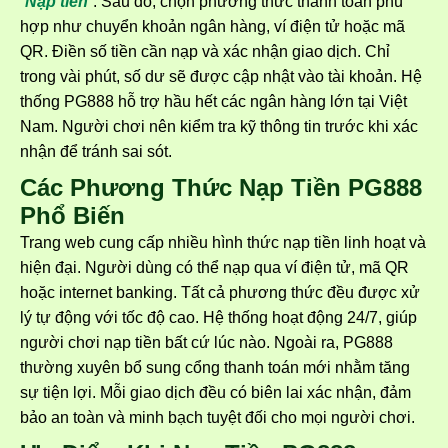
“
Nạp tiền
”. Sau đó, chọn phương thức thanh toán phù
hợp như chuyển khoản ngân hàng, ví điện tử hoặc mã
QR. Điền số tiền cần nạp và xác nhận giao dịch. Chỉ
trong vài phút, số dư sẽ được cập nhật vào tài khoản. Hệ
thống PG888 hỗ trợ hầu hết các ngân hàng lớn tại Việt
Nam. Người chơi nên kiểm tra kỹ thông tin trước khi xác
nhận để tránh sai sót.
Các Phương Thức Nạp Tiền PG888
Phổ Biến
Trang web cung cấp nhiều hình thức nạp tiền linh hoạt và
hiện đại. Người dùng có thể nạp qua ví điện tử, mã QR
hoặc internet banking. Tất cả phương thức đều được xử
lý tự động với tốc độ cao. Hệ thống hoạt động 24/7, giúp
người chơi nạp tiền bất cứ lúc nào. Ngoài ra, PG888
thường xuyên bổ sung cổng thanh toán mới nhằm tăng
sự tiện lợi. Mỗi giao dịch đều có biên lai xác nhận, đảm
bảo an toàn và minh bạch tuyệt đối cho mọi người chơi.