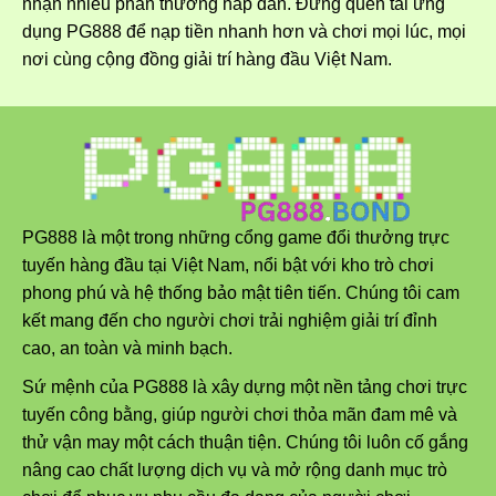
nhận nhiều phần thưởng hấp dẫn. Đừng quên tải ứng
dụng PG888 để nạp tiền nhanh hơn và chơi mọi lúc, mọi
nơi cùng cộng đồng giải trí hàng đầu Việt Nam.
PG888 là một trong những cổng game đổi thưởng trực
tuyến hàng đầu tại Việt Nam, nổi bật với kho trò chơi
phong phú và hệ thống bảo mật tiên tiến. Chúng tôi cam
kết mang đến cho người chơi trải nghiệm giải trí đỉnh
cao, an toàn và minh bạch.
Sứ mệnh của PG888 là xây dựng một nền tảng chơi trực
tuyến công bằng, giúp người chơi thỏa mãn đam mê và
thử vận may một cách thuận tiện. Chúng tôi luôn cố gắng
nâng cao chất lượng dịch vụ và mở rộng danh mục trò