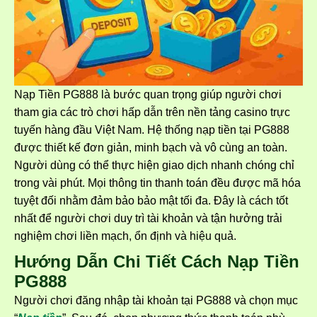
Nạp Tiền PG888 là bước quan trọng giúp người chơi
tham gia các trò chơi hấp dẫn trên nền tảng casino trực
tuyến hàng đầu Việt Nam. Hệ thống nạp tiền tại PG888
được thiết kế đơn giản, minh bạch và vô cùng an toàn.
Người dùng có thể thực hiện giao dịch nhanh chóng chỉ
trong vài phút. Mọi thông tin thanh toán đều được mã hóa
tuyệt đối nhằm đảm bảo bảo mật tối đa. Đây là cách tốt
nhất để người chơi duy trì tài khoản và tận hưởng trải
nghiệm chơi liền mạch, ổn định và hiệu quả.
Hướng Dẫn Chi Tiết Cách Nạp Tiền
PG888
Người chơi đăng nhập tài khoản tại PG888 và chọn mục